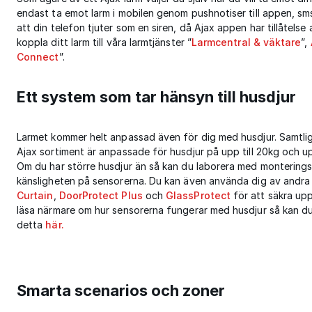
endast ta emot larm i mobilen genom pushnotiser till appen, sm
att din telefon tjuter som en siren, då Ajax appen har tillåtelse
koppla ditt larm till våra larmtjänster ”
Larmcentral & väktare
”,
Connect
”.
Ett system som tar hänsyn till husdjur
Larmet kommer helt anpassad även för dig med husdjur. Samtlig
Ajax sortiment är anpassade för husdjur på upp till 20kg och u
Om du har större husdjur än så kan du laborera med montering
känsligheten på sensorerna. Du kan även använda dig av andra
Curtain
,
DoorProtect Plus
och
GlassProtect
för att säkra upp
läsa närmare om hur sensorerna fungerar med husdjur så kan du 
detta
här.
Smarta scenarios och zoner