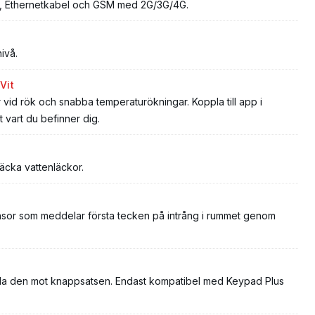
WiFi, Ethernetkabel och GSM med 2G/3G/4G.
ivå.
Vit
vid rök och snabba temperaturökningar. Koppla till app i
 vart du befinner dig.
äcka vattenläckor.
nsor som meddelar första tecken på intrång i rummet genom
hålla den mot knappsatsen. Endast kompatibel med Keypad Plus