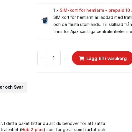
1 ×
SIM-kort för hemlarm - prepaid 10 
SIM kort för hemlarm är laddad med trafi
och de flesta utomlands. Till skillnad frå
finns för Ajax samtliga centralenheter 
Lägg till i varukorg
or och Svar
l”. I detta paket hittar du allt du behöver för att sätta
tralenhet (
Hub 2 plus
) som fungerar som hjärtat och