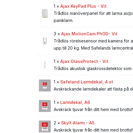
1 ×
Ajax KeyPad Plus - Vit
Trådlös manöverpanel för att larma av/p
paniklarm.
3 ×
Ajax MotionCam PhOD- Vit
Trådlös rörelsesensor med kamera för att
upp till 20 kg. Med Safelands larmcentral 
1 ×
Ajax GlassProtect - Vit
Trådlös akustisk glaskrossdetektor som u
1 ×
Safeland Larmdekal, 4 st
Avskräckande larmdekaler att fästa på di
1 ×
Larmdekal, A6
Avskräck tjuvar från ditt hem med brotts
2 ×
Skylt Alarm - A5
Avskräck tjuvar från ditt hem med brotts