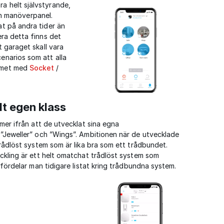
a helt självstyrande,
n manöverpanel.
at på andra tider än
era detta finns det
t garaget skall vara
cenarios som att alla
armet med
Socket
/
lt egen klass
mer ifrån att de utvecklat sina egna
”Jeweller” och ”Wings”. Ambitionen när de utvecklade
rådlöst system som är lika bra som ett trådbundet.
ckling är ett helt omatchat trådlöst system som
 fördelar man tidigare listat kring trådbundna system.