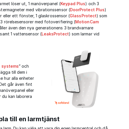
larmet löser ut, 1 manöverpanel (
Keypad Plus
) och 3
önstermagneter med vibrationssensor (
DoorProtect Plus
)
 eller ett fönster, 1 glaskrossensor (
GlassProtect
) som
3 rörelsesensorer med fotoverifiering (
MotionCam
håller även den nya generationens 3 brandvarnare
 samt 1 vattensensor (
LeaksProtect
) som larmar vid
x systems
” och
ägga till dem i
e hur alla enheter
Det går även fint
manöverpanel eller
r du kan laborera
la till en larmtjänst
na larm. Du kan välja att vara din egen larmcentral och då