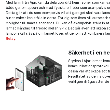
Med larm från Ajax kan du dela upp ditt hem i zoner som kan var
både genom appen och med fysiska enheter som exempelvis e
Detta gör att du som exempelvis vill att garaget skall vara larm
huset enkelt kan ställa in detta. För dig som även vill automatis
möjlighet till smarta scenarios. Du kan då exempelvis ställa in at
larmat måndag till fredag mellan 9-17. Det går även att skapa s
lampor skall slås på om larmet löses ut genom att kombinera l
Relay
.
Säkerhet i en he
Styrkan i Ajax larmet kom
kommunikationsprotokoll 
dessa var att skapa ett t
Resultatet av denna utve
verkligen ifrågasätter de