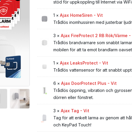
stöd för uppkoppling till Internet via 
1 ×
Ajax HomeSiren - Vit
Trådlös inomhussiren med justerbar ljudn
3 ×
Ajax FireProtect 2 RB Rök/Värme - 
Trådlös brandvarnare som snabbt larmar 
mobilen för att ta emot brandlarm oavsett
1 ×
Ajax LeaksProtect - Vit
Trådlös vattensensor för att snabbt uppt
6 ×
Ajax DoorProtect Plus - Vit
Trådlös öppning, vibration och gyrosse
dörren eller fönstret.
3 ×
Ajax Tag - Vit
Tag för att enkelt larma av genom att 
och KeyPad Touch!