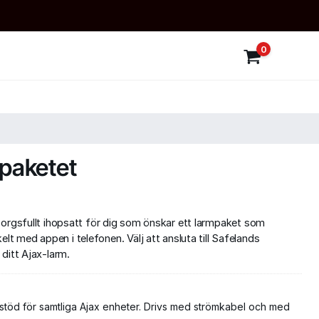
0
l-paketet
ande
rgsfullt ihopsatt för dig som önskar ett larmpaket som
nkelt med
appen
i telefonen.
Välj att ansluta till Safelands
ditt Ajax-larm.
r.
stöd för samtliga Ajax enheter. Drivs med strömkabel och med