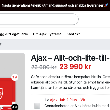
Nästa generations teknik, utmärkt support och snabba leveranser
gg ditt eget larm
Om Ajax Systems
Kontakt
T
Ajax – Allt-och-lite-til
Det
Det
23 990
kr
26 600
kr
ursprungliga
nuvar
Safelands absolut största larmpaket hittills.
Omso
priset
priset
erbjuder allt och lite till. S
tyr och ta emot larm e
var:
är:
Larmtjänster för extra säkerhet och trygghet för 
26
23
600 kr.
990 k
1 ×
Ajax Hub 2 Plus - Vit
Centralenheten är Ajax bästa hubb med 