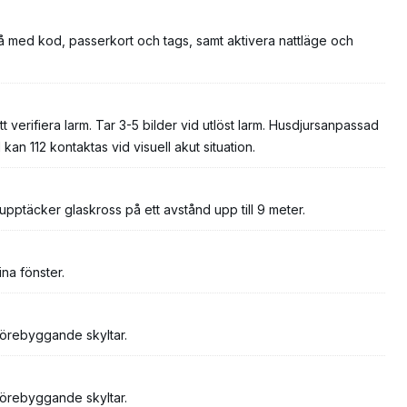
å med kod, passerkort och tags, samt aktivera nattläge och
 verifiera larm. Tar 3-5 bilder vid utlöst larm. Husdjursanpassad
kan 112 kontaktas vid visuell akut situation.
pptäcker glaskross på ett avstånd upp till 9 meter.
na fönster.
förebyggande skyltar.
förebyggande skyltar.