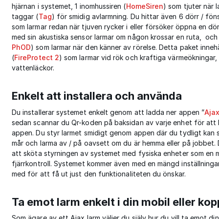
hjärnan i systemet, 1 inomhussiren (
HomeSiren
) som tjuter när 
taggar (
Tag
) för smidig avlarmning. Du hittar även 6 dörr / f
som larmar redan när tjuven rycker i eller försöker öppna en dörr
med sin akustiska sensor larmar om någon krossar en ruta, och 
PhOD
) som larmar när den känner av rörelse. Detta paket inne
(
FireProtect 2
) som larmar vid rök och kraftiga värmeökningar,
vattenläckor.
Enkelt att installera och använda
Du installerar systemet enkelt genom att ladda ner appen ”
Aja
sedan scannar du Qr-koden på baksidan av varje enhet för att l
appen. Du styr larmet smidigt genom appen där du tydligt kan s
mår och larma av / på oavsett om du är hemma eller på jobbet. 
att sköta styrningen av systemet med fysiska enheter som en 
fjärrkontroll. Systemet kommer även med en mängd inställninga
med för att få ut just den funktionaliteten du önskar.
Ta emot larm enkelt i din mobil eller kopp
Som ägare av ett Ajax larm väljer du själv hur du vill ta emot di