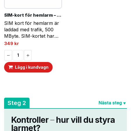
SIM-kort för hemlarm – prepaid 10 år
SIM kort för hemlarm är
laddad med trafik, 500
MByte. SIM-kortet har
stöd för samtliga svenska
349
kr
mobilnät och de flesta
utomlands. Till skillnad
från många andra
Lägg i kundvagn
kontantkort så ingår
trafik…
A
Steg 2
Nästa steg
▼
Kontroller
–
hur vill du styra
larmet?