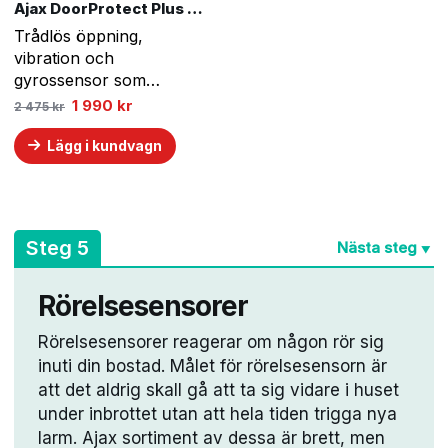
Ajax DoorProtect Plus 3-pack – Vit
Trådlös öppning,
vibration och
gyrossensor som
meddelar första tecken
Det
Det
1 990
kr
2 475
kr
ursprungliga
nuvarande
på intrång i rummet
priset
priset
genom dörren eller
Lägg i kundvagn
var:
är:
2
1
fönstret.
475 kr.
990 kr.
A
Steg 5
Nästa steg
▼
Rörelsesensorer
Rörelsesensorer reagerar om någon rör sig
inuti din bostad. Målet för rörelsesensorn är
att det aldrig skall gå att ta sig vidare i huset
under inbrottet utan att hela tiden trigga nya
larm. Ajax sortiment av dessa är brett, men