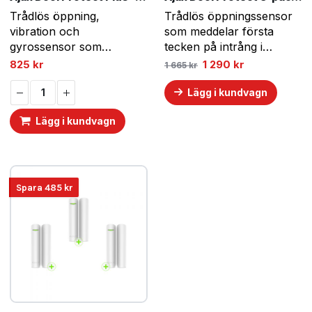
Trådlös öppning,
Trådlös öppningssensor
vibration och
som meddelar första
gyrossensor som
tecken på intrång i
meddelar första tecken
rummet genom dörren
Det
Det
825
kr
1 290
kr
1 665
kr
ursprungliga
nuvarande
på intrång i rummet
eller fönstret.
priset
priset
genom dörren eller
Lägg i kundvagn
var:
är:
1
1
fönstret.
665 kr.
290 kr.
Lägg i kundvagn
Spara
485
kr