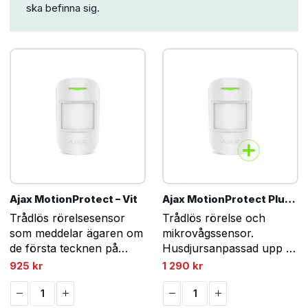
ska befinna sig.
Ajax MotionProtect – Vit
Ajax MotionProtect Plus – Vit
Trådlös rörelsesensor
Trådlös rörelse och
som meddelar ägaren om
mikrovågssensor.
de första tecknen på
Husdjursanpassad upp till
intrång i hemmet eller på
20kg.
925
kr
1 290
kr
kontoret.
Husdjursanpassad upp till