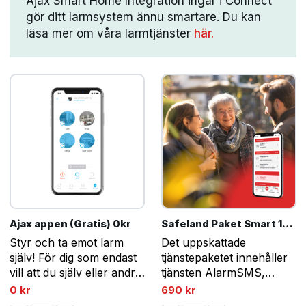
Ajax Smart Home Integration ingår i Connect
gör ditt larmsystem ännu smartare. Du kan
läsa mer om våra larmtjänster
här.
Ajax appen (Gratis) 0kr
Safeland Paket Smart 12 månader
Styr och ta emot larm
Det uppskattade
själv! För dig som endast
tjänstepaketet innehåller
vill att du själv eller andra
tjänsten AlarmSMS,
användare i Ajax appen
Connect med app, samt
0
kr
690
kr
skall ta emot larm.
Smart Home Integration