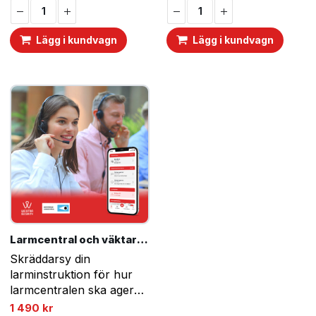
för Ajax. Skicka dina larm
till familj, vänner, grannar
Lägg i kundvagn
Lägg i kundvagn
eller andra
larmmottagare!
Kommunicera snabbt och
smidigt vid…
Larmcentral och väktare – 12 månader
Skräddarsy din
larminstruktion för hur
larmcentralen ska agera
på olika larm. Du
1 490
kr