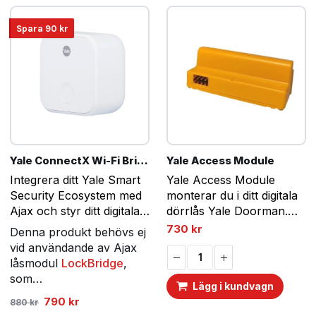
Spara
90
kr
Yale ConnectX Wi-Fi Bridge
Yale Access Module
Integrera ditt Yale Smart
Yale Access Module
Security Ecosystem med
monterar du i ditt digitala
Ajax och styr ditt digitala
dörrlås Yale Doorman.
dörrlås även när du inte
Det möjliggör integration
730
kr
Denna produkt behövs ej
är hemma.
av ditt Yale Classic/ V2N
vid användande av Ajax
eller V2 lås (med
låsmodul
LockBridge
,
firmware 1.6 eller senare)
som…
Lägg i kundvagn
mot Internet och…
Det
Det
790
kr
880
kr
ursprungliga
nuvarande