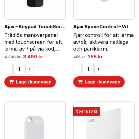
Ajax – Keypad TouchScreen Vit
Ajax SpaceControl – Vit
Trådlös manöverpanel
Fjärrkontroll för att larma
med touchscreen för att
av/på, aktivera nattläge
larma av / på via kod,
och paniklarm.
mobiltelefon eller tags /
Det
Det
Det
Det
3 490
kr
355
kr
4 290
kr
455
kr
ursprungliga
nuvarande
ursprungliga
nuvarande
pass. Flera bra funktioner
priset
priset
priset
priset
för dig som använder mer
var:
är:
var:
är:
4
3
455 kr.
355 kr.
avancerade inställningar i
290 kr.
490 kr.
Lägg i kundvagn
Lägg i kundvagn
Ajax, exempelvis…
Spara
16
kr