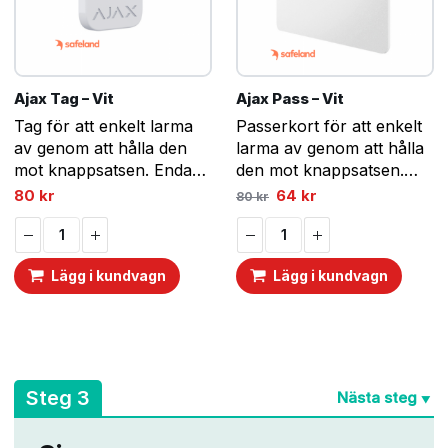
Ajax Tag – Vit
Ajax Pass – Vit
Tag för att enkelt larma
Passerkort för att enkelt
av genom att hålla den
larma av genom att hålla
mot knappsatsen. Endast
den mot knappsatsen.
kompatibel med Keypad
Endast kompatibel med
Det
Det
80
kr
64
kr
80
kr
ursprungliga
nuvarande
Plus och KeyPad Touch!
Keypad Plus!
priset
priset
var:
är:
80 kr.
64 kr.
Lägg i kundvagn
Lägg i kundvagn
A
Steg 3
Nästa steg
▼