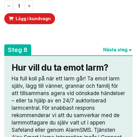
priset
priset
var:
är:
880 kr.
790 kr.
Lägg i kundvagn
A
Steg 8
Nästa steg
▼
Hur vill du ta emot larm?
Ha full koll på när ett larm går! Ta emot larm
själv, lägg till vänner, grannar och familj för
att tillsammans agera vid oönskade händelser
– eller ta hjälp av en 24/7 auktoriserad
larmcentral. För snabbast respons
rekommenderar vi att du samverkar med de
larmmottagare du själv valt ut i appen
Safeland eller genom AlarmSMS. Tjänsten