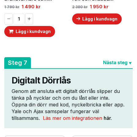
upptäcker rök, snabba
temperaturökningar.
Det
Det
Det
Det
1 490
kr
1 950
kr
1 790
kr
2 380
kr
ursprungliga
nuvarande
ursprungliga
nuvarande
temperaturökningar och
Koppla till app i mobilen
priset
priset
priset
priset
vid farliga nivåer av
för att ta emot brandlarm
Lägg i kundvagn
var:
är:
var:
är:
1
1
2
1
kolmonoxid. Koppla till
oavsett vart du befinner
790 kr.
490 kr.
380 kr.
950 kr.
Lägg i kundvagn
app i mobilen för att ta
dig.
emot brandlarm oavsett
vart du befinner dig.
A
Steg 7
Nästa steg
▼
Digitalt Dörrlås
Genom att ansluta ett digitalt dörrlås slipper du
tänka på nycklar och om du låst eller inte.
Öppna din dörr med kod, nyckelbricka eller app.
Yale och Ajax samspelar fungerar väl
tillsammans.
Läs mer om integrationen
här.