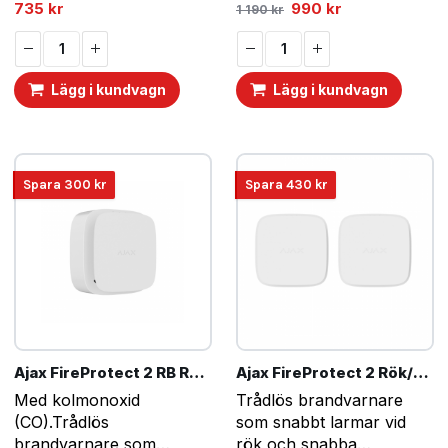
temperaturökningar.
Det
Det
735
kr
990
kr
1 190
kr
ursprungliga
nuvarande
Koppla till app i mobilen
priset
priset
för att ta emot brandlarm
var:
är:
1
990 kr.
oavsett vart du befinner
190 kr.
Lägg i kundvagn
Lägg i kundvagn
dig.
Spara
300
kr
Spara
430
kr
Ajax FireProtect 2 RB Rök/Värme/CO – Vit
Ajax FireProtect 2 Rök/Värme 2 -pack – Vit
Med kolmonoxid
Trådlös brandvarnare
(CO).Trådlös
som snabbt larmar vid
brandvarnare som
rök och snabba