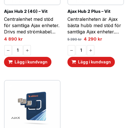
Ajax Hub 2 (4G) – Vit
Ajax Hub 2 Plus – Vit
Centralenhet med stöd
Centralenheten är Ajax
för samtliga Ajax enheter.
bästa hubb med stöd för
Drivs med strömkabel
samtliga Ajax enheter.
och stödjer uppkoppling
Drivs med strömkabel
Det
Det
4 890
kr
4 290
kr
5 390
kr
ursprungliga
nuvarande
till Internet via
och med stöd för
priset
priset
Ethernetkabel och 4G.
uppkoppling till Internet
var:
är:
5
4
via WiFi, Ethernetkabel
390 kr.
290 kr.
Lägg i kundvagn
Lägg i kundvagn
och GSM med 2G/3G/4G.