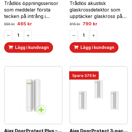
Trådlös öppningssensor
Trådlös akustisk
som meddelar första
glaskrossdetektor som
tecken på intrång i
upptäcker glaskross på
rummet genom dörren
ett avstånd upp till 9
Det
Det
Det
Det
465
kr
790
kr
555
kr
915
kr
ursprungliga
nuvarande
ursprungliga
nuvarande
eller fönstret.
meter.
priset
priset
priset
priset
var:
är:
var:
är:
555 kr.
465 kr.
915 kr.
790 kr.
Lägg i kundvagn
Lägg i kundvagn
Spara
375
kr
Ajax DoorProtect Plus – Vit
Ajax DoorProtect 3-pack – Vit