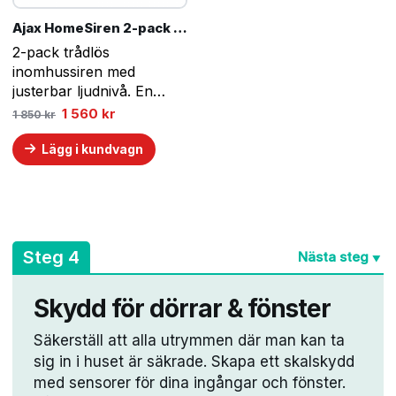
Ajax HomeSiren 2-pack – Vit
2-pack trådlös
inomhussiren med
justerbar ljudnivå. En
grundkomponent för Ajax
Det
Det
1 560
kr
1 850
kr
ursprungliga
nuvarande
larmsystem.
priset
priset
Lägg i kundvagn
var:
är:
1
1
850 kr.
560 kr.
A
Steg 4
Nästa steg
▼
Skydd för dörrar & fönster
Säkerställ att alla utrymmen där man kan ta
sig in i huset är säkrade. Skapa ett skalskydd
med sensorer för dina ingångar och fönster.