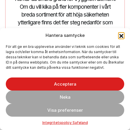
Om du vill kika på fler komponenter i vårt
breda sortiment för att höja säkerheten
ytterligare finns det fler steg nedanför som
hjälper dig.
Hantera samtycke
För att ge en bra upplevelse använder vi teknik som cookies för att
Fortsätt handla
lagra och/eller komma åt enhetsinformation. När du samtycker till
dessa tekniker kan vi behandla data som surfbeteende eller unika
ID:n på denna webbplats. Om du inte samtycker eller om du återkallar
ditt samtycke kan detta påverka vissa funktioner negativt.
Visa kundvagn
Acceptera
Gå till betalning
Neka
Visa preferenser
Integritetspolicy Safeland