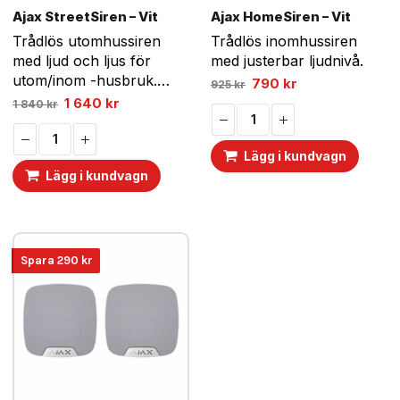
Ajax StreetSiren – Vit
Ajax HomeSiren – Vit
Trådlös utomhussiren
Trådlös inomhussiren
med ljud och ljus för
med justerbar ljudnivå.
utom/inom -husbruk.
Det
Det
790
kr
925
kr
ursprungliga
nuvarande
Låter lika kraftfullt som
Det
Det
1 640
kr
1 840
kr
priset
priset
ursprungliga
nuvarande
ett blixtnedslag! (113dB!)
var:
är:
priset
priset
925 kr.
790 kr.
var:
är:
1
1
Lägg i kundvagn
840 kr.
640 kr.
Lägg i kundvagn
Spara
290
kr