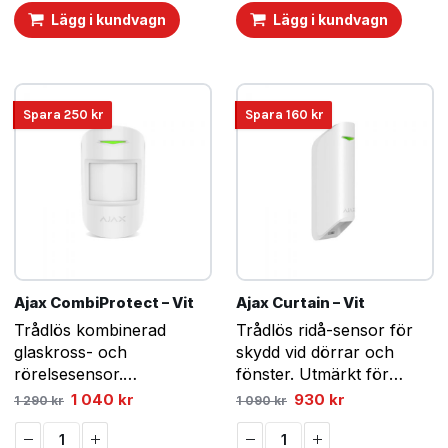
20 kg.
Lägg i kundvagn
Lägg i kundvagn
Spara
250
kr
Spara
160
kr
Ajax CombiProtect – Vit
Ajax Curtain – Vit
Trådlös kombinerad
Trådlös ridå-sensor för
glaskross- och
skydd vid dörrar och
rörelsesensor.
fönster. Utmärkt för
Husdjursanpassad upp till
garageportar.
Det
Det
Det
Det
1 040
kr
930
kr
1 290
kr
1 090
kr
ursprungliga
nuvarande
ursprungliga
nuvarande
20 kg.
priset
priset
priset
priset
var:
är:
var:
är: