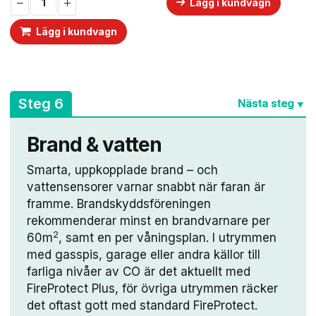
20 kg. Med Safelands
Lägg i kundvagn
var:
är:
var:
är:
2
1
2
2
larmcentral kan 112
290 kr.
990 kr.
775 kr.
390 kr.
Lägg i kundvagn
kontaktas vid visuell akut
situation.
A
Steg 6
Nästa steg
▼
Brand & vatten
Smarta, uppkopplade brand – och
vattensensorer varnar snabbt när faran är
framme. Brandskyddsföreningen
rekommenderar minst en brandvarnare per
2
60m
, samt en per våningsplan. I utrymmen
med gasspis, garage eller andra källor till
farliga nivåer av CO är det aktuellt med
FireProtect Plus, för övriga utrymmen räcker
det oftast gott med standard FireProtect.