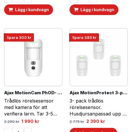
1
1
1
930 kr.
290 kr.
040 kr.
090 kr.
Lägg i kundvagn
Lägg i kundvagn
Spara
300
kr
Spara
385
kr
Ajax MotionCam PhOD- Vit
Ajax MotionProtect 3-pack – Vit
Trådlös rörelsesensor
3- pack trådlös
med kamera för att
rörelsesensor.
verifiera larm. Tar 3-5
Husdjursanpassad upp till
bilder vid utlöst larm.
20kg.
Det
Det
Det
Det
1 990
kr
2 390
kr
2 290
kr
2 775
kr
ursprungliga
nuvarande
ursprungliga
nuvarande
Husdjursanpassad upp till
priset
priset
priset
priset