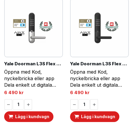
Yale Doorman L3S Flex – Borstat Stål
Yale Doorman L3S Flex – Svart
Öppna med Kod,
Öppna med Kod,
nyckelbricka eller app
nyckelbricka eller app
Dela enkelt ut digitala
Dela enkelt ut digitala
nycklar.
nycklar.
6 490
kr
6 490
kr
Automatisk låsning och
Automatisk låsning och
upplåsning
upplåsning
Inbyggd ringklocka
Inbyggd ringklocka
Lägg i kundvagn
Lägg i kundvagn
Integrera med Ajax
Integrera med Ajax
hemlarm
hemlarm