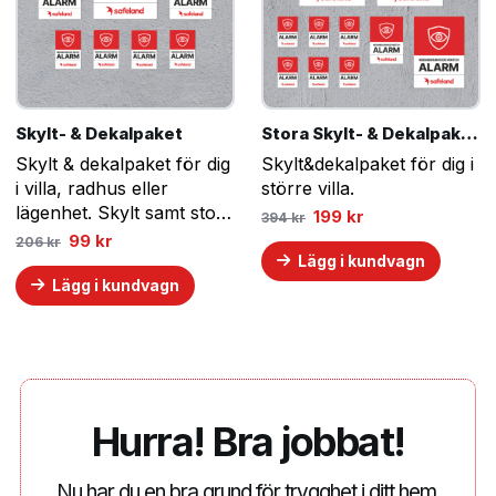
Skylt- & Dekalpaket
Stora Skylt- & Dekalpaketet
Skylt & dekalpaket för dig
Skylt&dekalpaket för dig i
i villa, radhus eller
större villa.
lägenhet. Skylt samt stora
Det
Det
199
kr
394
kr
ursprungliga
nuvarande
och små dekaler.
Det
Det
99
kr
206
kr
priset
priset
ursprungliga
nuvarande
Lägg i kundvagn
var:
är:
priset
priset
394 kr.
199 kr.
Lägg i kundvagn
var:
är:
206 kr.
99 kr.
Hurra! Bra jobbat!
A
Nu har du en bra grund för trygghet i ditt hem.