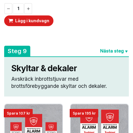
bestämmer när väktare
ska rycka ut. 12 månader
förbetald
Lägg i kundvagn
larmcentraltjänst.
Tjänsten fungerar för
många typer av
larmsystem. Läs…
A
Steg 9
Nästa steg
▼
Skyltar & dekaler
Avskräck inbrottstjuvar med
brottsförebyggande skyltar och dekaler.
Spara
107
kr
Spara
195
kr