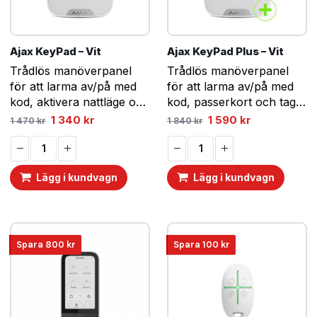
Ajax KeyPad – Vit
Ajax KeyPad Plus – Vit
Trådlös manöverpanel
Trådlös manöverpanel
för att larma av/på med
för att larma av/på med
kod, aktivera nattläge och
kod, passerkort och tags,
paniklarm.
samt aktivera nattläge
Det
Det
Det
Det
1 340
kr
1 590
kr
1 470
kr
1 840
kr
ursprungliga
nuvarande
ursprungliga
nuvarande
och paniklarm.
priset
priset
priset
priset
var:
är:
var:
är:
1
1
1
1
470 kr.
340 kr.
840 kr.
590 kr.
Lägg i kundvagn
Lägg i kundvagn
Spara
800
kr
Spara
100
kr