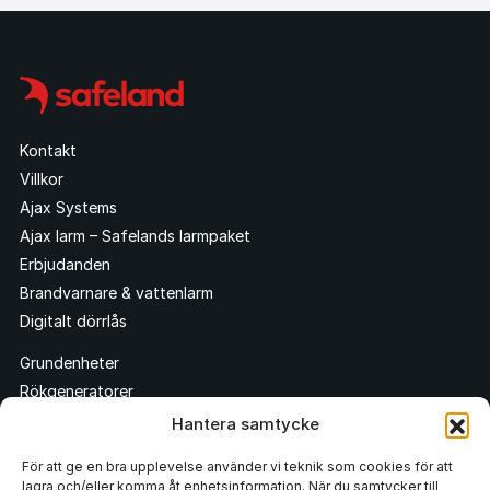
Kontakt
Villkor
Ajax Systems
Ajax larm – Safelands larmpaket
Erbjudanden
Brandvarnare & vattenlarm
Digitalt dörrlås
Grundenheter
Rökgeneratorer
Sensorer
Hantera samtycke
Skyltar & Dekaler
För att ge en bra upplevelse använder vi teknik som cookies för att
Smarta hem
lagra och/eller komma åt enhetsinformation. När du samtycker till